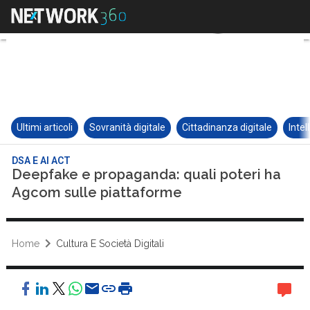
Ultimi articoli
Sovranità digitale
Cittadinanza digitale
Intel
DSA E AI ACT
Deepfake e propaganda: quali poteri ha
Agcom sulle piattaforme
Home
Cultura E Società Digitali