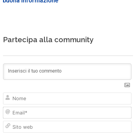
buona informazione
Partecipa alla community
N
Em
Si
w