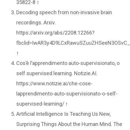
35822-8
↑
Decoding speech from non-invasive brain
recordings. Arxiv.
https://arxiv.org/abs/2208.12266?
fbclid=IwAR3y4D9LCxRawuSZuuZHSeeN3OSvC
↑
Cos’è l’apprendimento auto-supervisionato, o
self supervised learning. Notizie.AI.
https://www.notizie.ai/che-cose-
lapprendimento-auto-supervisionato-o-self-
supervised-learning/
↑
Artificial Intelligence Is Teaching Us New,
Surprising Things About the Human Mind. The