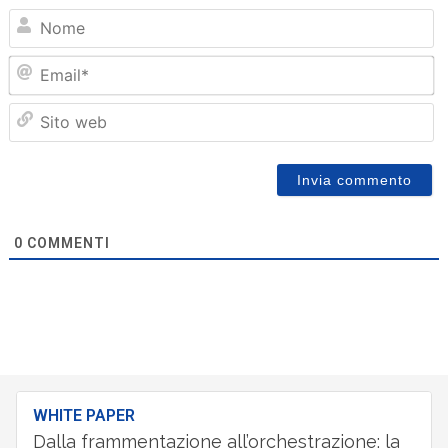
N
Em
Sit
we
0
COMMENTI
WHITE PAPER
Dalla frammentazione all’orchestrazione: la