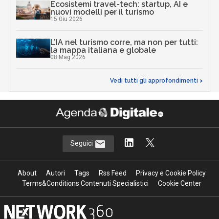
Ecosistemi travel-tech: startup, AI e
nuovi modelli per il turismo
15 Giu 2026
L’IA nel turismo corre, ma non per tutti:
la mappa italiana e globale
08 Mag 2026
Vedi tutti gli approfondimenti >
Seguici
About
Autori
Tags
Rss Feed
Privacy e Cookie Policy
Terms&Conditions Contenuti Specialistici
Cookie Center