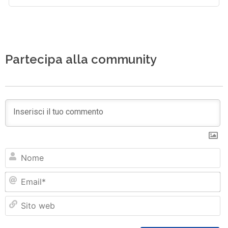
Partecipa alla community
N
Em
Si
w