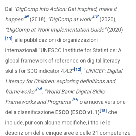
Dal
“DigComp into Action: Get inspired, make it
[9]
[10]
happen”
(2018),
“DigComp at work”
(2020),
“DigComp at Work Implementation Guide”
(2020)
[11]
, alle pubblicazioni di organizzazioni
internazionali “UNESCO Institute for Statistics: A
global framework of reference on digital literacy
[12]
skills for SDG indicator 4.4.2”
, “
UNICEF: Digital
Literacy for Children: exploring definitions and
[13]
frameworks”
, “World Bank: Digital Skills:
[14]
Frameworks and Programs”
o la
nuova versione
[15]
della classificazione
ESCO (ESCO v1.1)
che
include, pur con alcune modifiche, i titoli e le
descrizioni delle cinque aree e delle 21 competenze