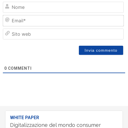
N
Em
Si
w
0
COMMENTI
WHITE PAPER
Digitalizzazione del mondo consumer