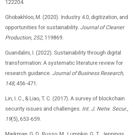
122204.
Ghobakhloo, M. (2020). Industry 4.0, digitization, and
opportunities for sustainability.
Journal of Cleaner
Production
,
252
, 119869.
Guandalini, I. (2022). Sustainability through digital
transformation: A systematic literature review for
research guidance.
Journal of Business Research
,
148
, 456-471.
Lin, I. C., & Liao, T. C. (2017). A survey of blockchain
security issues and challenges.
Int. J. Netw. Secur.
,
19
(5), 653-659.
Markman, G. D., Russo, M., Lumpkin, G. T., Jennings,