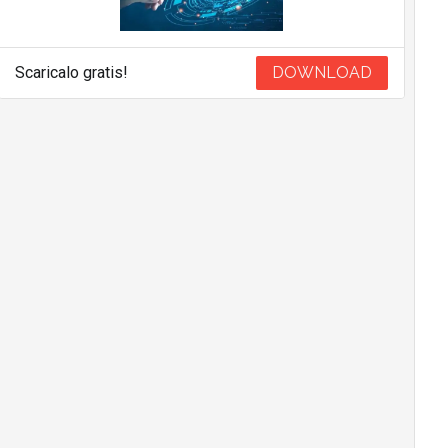
Scaricalo gratis!
DOWNLOAD