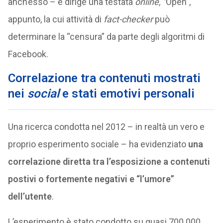
anch’esso – e dirige una testata
online, “
Open”,
appunto, la cui attività di
fact-checker
può
determinare la “censura” da parte degli algoritmi di
Facebook.
Correlazione tra contenuti mostrati
nei
social
e stati emotivi personali
Una ricerca condotta nel 2012 – in realtà un vero e
proprio esperimento sociale – ha evidenziato
una
correlazione diretta tra l’esposizione a contenuti
postivi o fortemente negativi e “l’umore”
dell’utente
.
L’esperimento è stato condotto su quasi 700.000