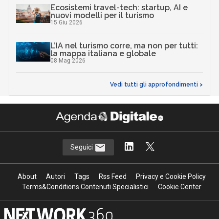
Ecosistemi travel-tech: startup, AI e
nuovi modelli per il turismo
15 Giu 2026
L’IA nel turismo corre, ma non per tutti:
la mappa italiana e globale
08 Mag 2026
Vedi tutti gli approfondimenti >
Seguici
About
Autori
Tags
Rss Feed
Privacy e Cookie Policy
Terms&Conditions Contenuti Specialistici
Cookie Center