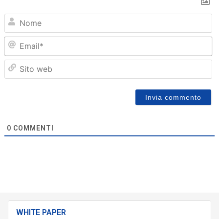
N
Em
Sit
we
0
COMMENTI
WHITE PAPER