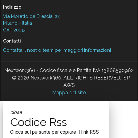
Seguici
About
Autori
Tags
Rss Feed
Privacy e Cookie Policy
Terms&Conditions Contenuti Specialistici
Cookie Center
Nextwork360
è il più grande network in Italia di testate e portali B2B
dedicati ai temi della Trasformazione Digitale e dell’Innovazione
Imprenditoriale. Ha la missione di diffondere la cultura digitale e
imprenditoriale nelle imprese e pubbliche amministrazioni italiane.
Testata registrata al Tribunale di Milano, numero registrazione
1927. Testata scientifica ISSN 2421-4167
Indirizzo