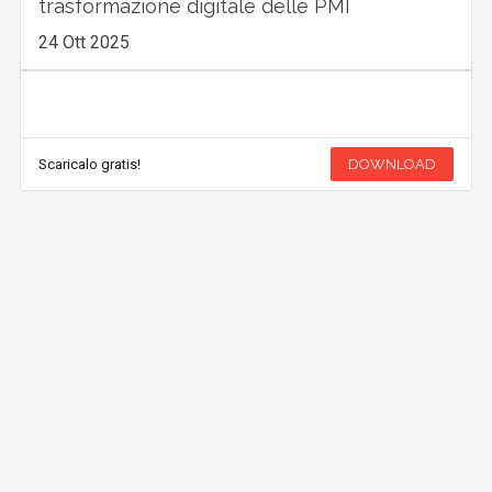
Scaricalo gratis!
DOWNLOAD
WHITEPAPER
Formare per trasformare: come la
formazione esperienziale guida la
trasformazione digitale delle PMI
24 Ott 2025