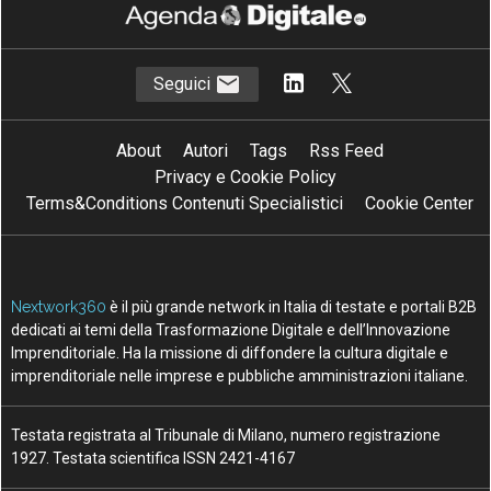
AI in azienda, perché gestire il
cambiamento è anche una questione
di sicurezza
10 Lug 2026
Data center, quanto cresce l’Italia: ma
attenzione al thermal management
06 Lug 2026
Ecosistemi travel-tech: startup, AI e
nuovi modelli per il turismo
15 Giu 2026
L’IA nel turismo corre, ma non per tutti:
la mappa italiana e globale
08 Mag 2026
Vedi tutti gli approfondimenti >