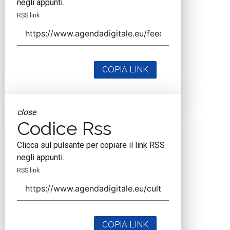
Via Moretto da Brescia, 22
Milano - Italia
CAP 20133
Contatti
Contatta il nostro team per maggiori informazioni
Nextwork360 - Codice fiscale e Partita IVA 13868590962
- © 2026 Nextwork360. ALL RIGHTS RESERVED. ISP
AWS
Mappa del sito
close
Codice Rss
Clicca sul pulsante per copiare il link RSS
negli appunti.
RSS link