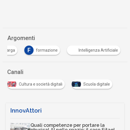
Scaricalo gratis!
DOWNLOAD