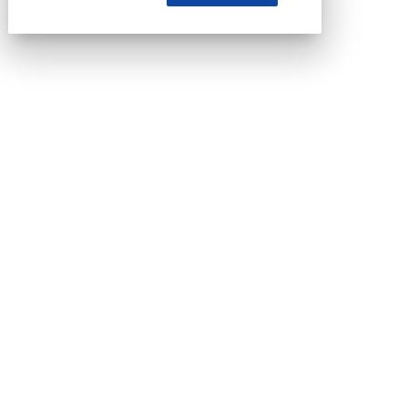
COPIA LINK
close
Codice Rss
Clicca sul pulsante per copiare il link RSS
negli appunti.
RSS link
COPIA LINK