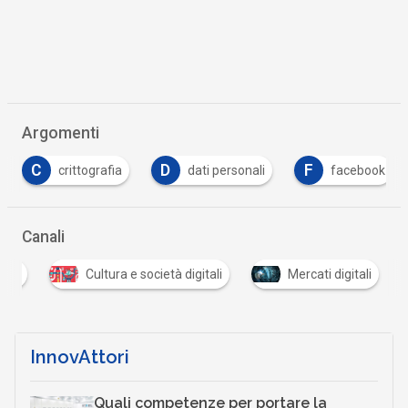
Argomenti
C
D
F
crittografia
dati personali
facebook
Canali
tale
Cultura e società digitali
Mercati digitali
InnovAttori
Quali competenze per portare la