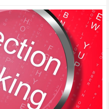
B
big data