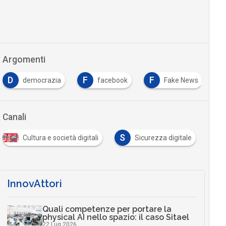
Argomenti
D
F
F
democrazia
facebook
Fake News
Canali
S
Cultura e società digitali
Sicurezza digitale
InnovAttori
Quali competenze per portare la
physical AI nello spazio: il caso Sitael
22 Lug 2026