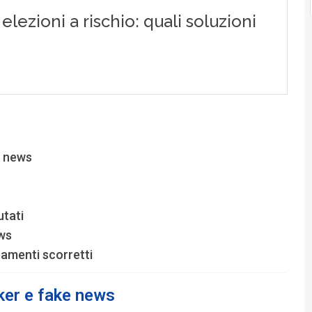
e news
utati
ews
amenti scorretti
ker e fake news