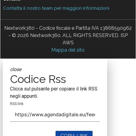
Contatta il nostro team per maggiori informazioni
Nextwork360 - Codice fiscale e Partita IVA 13868590962
- © 2026 Nextwork360. ALL RIGHTS RESERVED. ISP
AWS
Mappa del sito
close
Codice Rss
Clicca sul pulsante per copiare il link RSS
negli appunti.
RSS link
COPIA LINK