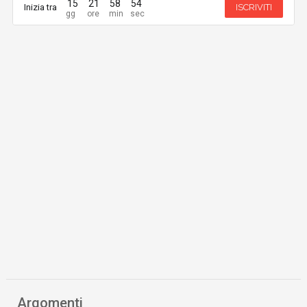
15
21
58
54
Inizia tra
ISCRIVITI
Argomenti