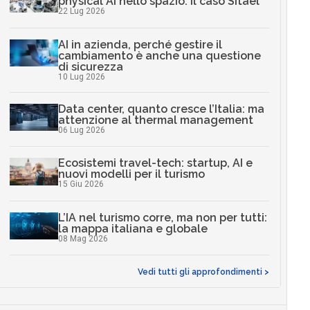
physical AI nello spazio: il caso Sitael
22 Lug 2026
AI in azienda, perché gestire il
cambiamento è anche una questione
di sicurezza
10 Lug 2026
Data center, quanto cresce l’Italia: ma
attenzione al thermal management
06 Lug 2026
Ecosistemi travel-tech: startup, AI e
nuovi modelli per il turismo
15 Giu 2026
L’IA nel turismo corre, ma non per tutti:
la mappa italiana e globale
08 Mag 2026
Vedi tutti gli approfondimenti >