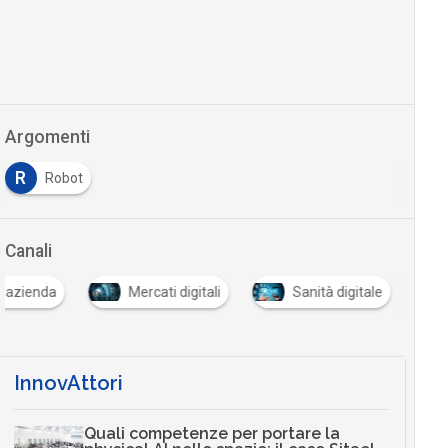
Argomenti
R
Robot
Canali
n azienda
Mercati digitali
Sanità digitale
InnovAttori
Quali competenze per portare la