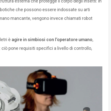
struttura esterna che protegge il corpo degli insetti: in
robotiche che possono essere indossate su arti
umano mancante, vengono invece chiamati robot
letri è
agire in simbiosi con l’operatore umano
,
 pone requisiti specifici a livello di controllo,