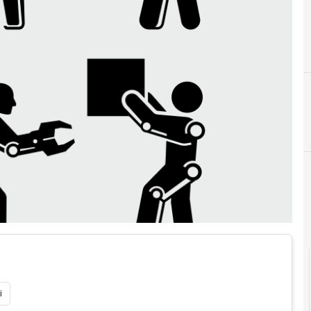
Cultura e società digitali
Industria 5.0/Innovazione i
i