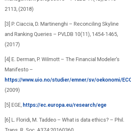
2113, (2018)
[3] P. Ciaccia, D. Martinenghi – Reconciling Skyline
and Ranking Queries – PVLDB 10(11), 1454-1465,
(2017)
[4] E. Derman, P. Wilmott – The Financial Modeler’s
Manifesto –
https://www.uio.no/studier/emner/sv/oekonomi/EC
(2009)
[5] EGE,
https://ec.europa.eu/research/ege
[6] L. Floridi, M. Taddeo – What is data ethics? – Phil.
Trans. R. Soc. A374:20160360.