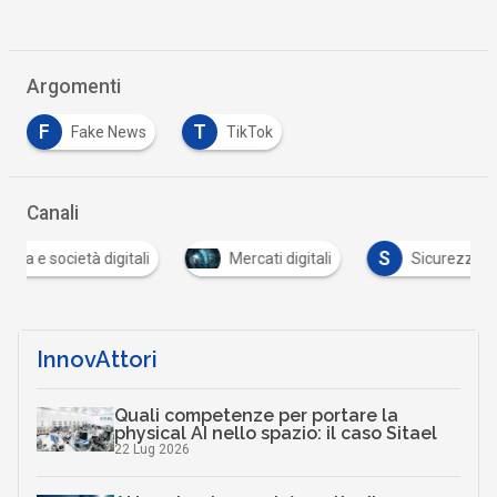
Argomenti
F
T
Fake News
TikTok
Canali
S
tà digitali
Mercati digitali
Sicurezza digitale
InnovAttori
Quali competenze per portare la
physical AI nello spazio: il caso Sitael
22 Lug 2026