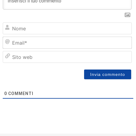
N
Em
Sit
we
0
COMMENTI