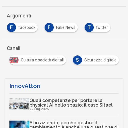
Argomenti
F
F
T
facebook
Fake News
twitter
Canali
S
e
Cultura e società digitali
Sicurezza digitale
InnovAttori
Quali competenze per portare la
physical AI nello spazio: il caso Sitael
22 Lug 2026
AI in azienda, perché gestire il
cambiamento è anche una questione di