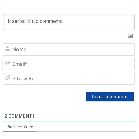
N
Em
Sit
we
2
COMMENTI
Più recenti