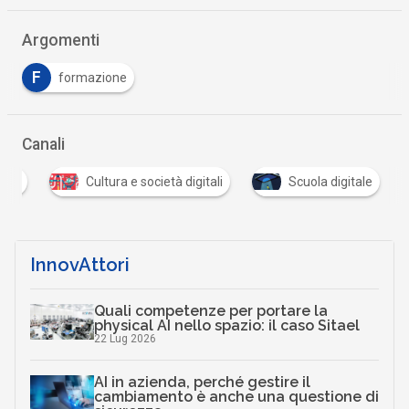
Argomenti
F
formazione
Canali
tale
Cultura e società digitali
Scuola digitale
InnovAttori
Quali competenze per portare la
physical AI nello spazio: il caso Sitael
22 Lug 2026
AI in azienda, perché gestire il
cambiamento è anche una questione di