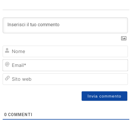
N
Em
Sit
we
0
COMMENTI