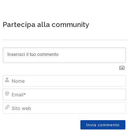
Partecipa alla community
N
Em
Sit
we