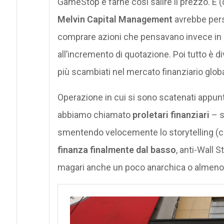
GameStop e farne così salire il prezzo. E 
Melvin Capital Management
avrebbe perso
comprare azioni che pensavano invece in u
all’incremento di quotazione. Poi tutto è di
più scambiati nel mercato finanziario global
Operazione in cui si sono scatenati appunt
abbiamo chiamato
proletari finanziari
– s
smentendo velocemente lo storytelling (ch
finanza finalmente dal basso
, anti-Wall 
magari anche un poco anarchica o almeno l