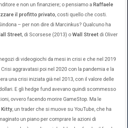
ditore e non un finanziere; o pensiamo a
Raffaele
zare il profitto privato
, costi quello che costi.
i Sindona – per non dire di Marcinkus? Qualcuno ha
all Street
, di Scorsese (2013) o
Wall Street
di Oliver
 negozi di videogiochi da mesi in crisi e che nel 2019
. Crisi aggravatasi poi nel 2020 con la pandemia e la
ra una crisi iniziata già nel 2013, con il valore delle
 5 dollari. E gli hedge fund avevano quindi scommesso
 azioni, ovvero facendo morire GameStop. Ma le
 Kitty
, un trader che si muove su YouTube, che ha
mmaginato un piano per comprare le azioni di