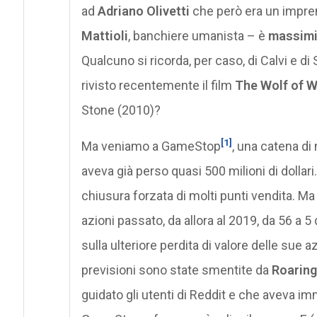
ad
Adriano Olivetti
che però era un impren
Mattioli
, banchiere umanista – è
massimiz
Qualcuno si ricorda, per caso, di Calvi e d
rivisto recentemente il film
The Wolf of
W
Stone (2010)?
[1]
Ma veniamo a GameStop
, una catena di
aveva già perso quasi 500 milioni di dollari
chiusura forzata di molti punti vendita. Ma e
azioni passato, da allora al 2019, da 56 a
sulla ulteriore perdita di valore delle sue
previsioni sono state smentite da
Roaring
guidato gli utenti di Reddit e che aveva i