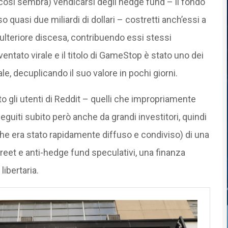
(così sembra) vendicarsi degli hedge fund – il fondo
 quasi due miliardi di dollari – costretti anch’essi a
lteriore discesa, contribuendo essi stessi
ventato virale e il titolo di GameStop è stato uno dei
e, decuplicando il suo valore in pochi giorni.
o gli utenti di Reddit – quelli che impropriamente
eguiti subito però anche da grandi investitori, quindi
e era stato rapidamente diffuso e condiviso) di una
Street e anti-hedge fund speculativi, una finanza
ibertaria.