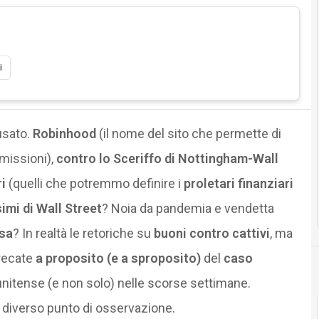
i
usato.
Robinhood
(il nome del sito che permette di
missioni),
contro lo Sceriffo di Nottingham-Wall
i
(quelli che potremmo definire i
proletari finanziari
simi di Wall Street
? Noia da pandemia e vendetta
osa
? In realtà le retoriche su
buoni contro cattivi
, ma
precate
a proposito (e a sproposito)
del
caso
unitense (e non solo) nelle scorse settimane.
 diverso punto di osservazione.