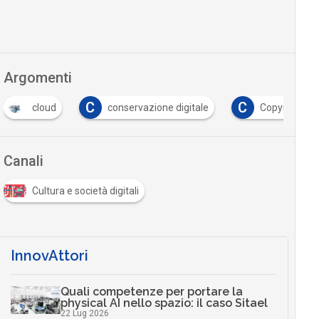
Argomenti
C
C
F
conservazione digitale
Copyright
formazi
Canali
Cultura e società digitali
InnovAttori
Quali competenze per portare la
physical AI nello spazio: il caso Sitael
22 Lug 2026