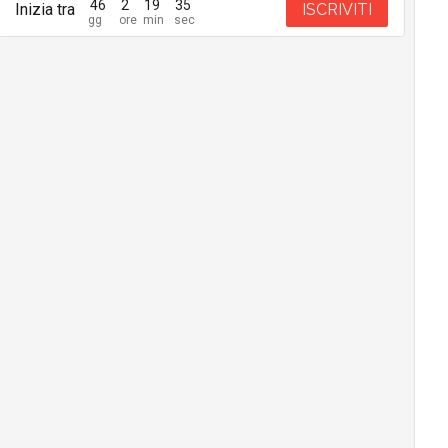
46
2
19
34
Inizia tra
ISCRIVITI