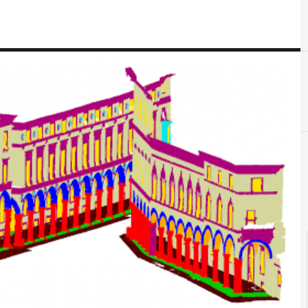
B
big data
cloud