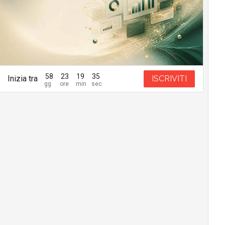
58
23
19
34
Inizia tra
ISCRIVITI