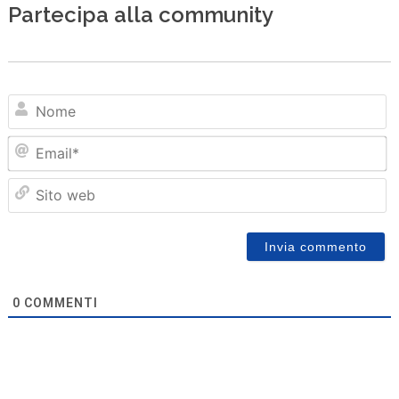
Partecipa alla community
N
Em
Sit
we
0
COMMENTI