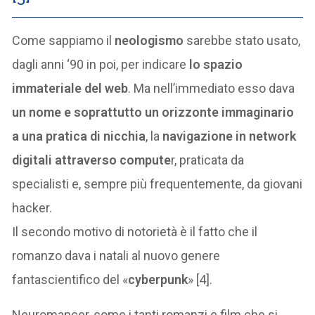
Come sappiamo il
neologismo
sarebbe stato usato,
dagli anni ‘90 in poi, per indicare
lo spazio
immateriale del web
. Ma nell’immediato esso dava
un nome e soprattutto un orizzonte immaginario
a una pratica di nicchia
, la
navigazione in network
digitali attraverso compute
r, praticata da
specialisti e, sempre più frequentemente, da giovani
hacker.
Il secondo motivo di notorietà è il fatto che il
romanzo dava i natali al nuovo genere
fantascientifico del «
cyberpunk
» [4].
Neuromancer, come i tanti romanzi e film che si