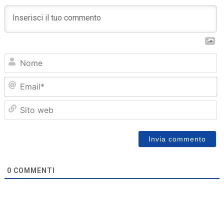
N
Em
Sit
we
0
COMMENTI