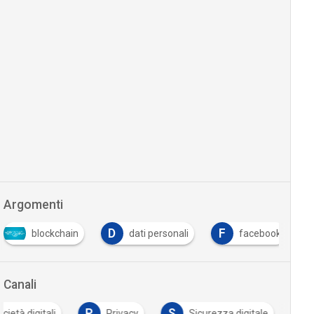
Argomenti
D
F
blockchain
dati personali
facebook
Canali
P
S
cietà digitali
Privacy
Sicurezza digitale