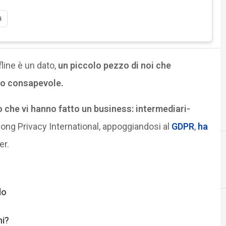
i
line è un dato,
un piccolo pezzo di noi che
no consapevole.
o che vi hanno fatto un business: intermediari-
 ong Privacy International, appoggiandosi al
GDPR
,
ha
er.
B
big data
lo
ni?
Cultura e so