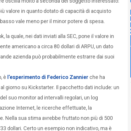
ore oscilla molto a seconda del soggetto interessato:
ù valore in quanto dotato di capacità di acquisto
 basso vale meno per il minor potere di spesa.
la quale, nei dati inviati alla SEC, pone il valore in
tente americano a circa 80 dollari di ARPU, un dato
rande azienda può probabilmente estrarre dai suoi
o, è
l’esperimento di Federico Zannier
che ha
 al giorno su Kickstarter. Il pacchetto dati include: un
el suo monitor ad intervalli regolari, un log
igazione Internet, le ricerche effettuate, la
. Nella sua stima avrebbe fruttato non più di 500
2.733 dollari. Certo un esempio non indicativo, ma è