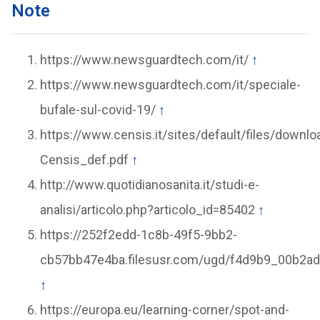
Note
https://www.newsguardtech.com/it/
↑
https://www.newsguardtech.com/it/speciale-
bufale-sul-covid-19/
↑
https://www.censis.it/sites/default/files/dow
Censis_def.pdf
↑
http://www.quotidianosanita.it/studi-e-
analisi/articolo.php?articolo_id=85402
↑
https://252f2edd-1c8b-49f5-9bb2-
cb57bb47e4ba.filesusr.com/ugd/f4d9b9_00b2a
↑
https://europa.eu/learning-corner/spot-and-