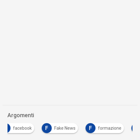
Argomenti
F
F
T
k
Fake News
formazione
twitter