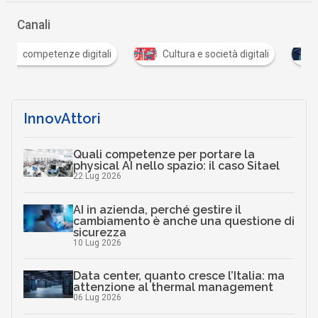
Canali
tali
Cultura e società digitali
Scuola digitale
InnovAttori
Quali competenze per portare la
physical AI nello spazio: il caso Sitael
22 Lug 2026
AI in azienda, perché gestire il
cambiamento è anche una questione di
sicurezza
10 Lug 2026
Data center, quanto cresce l’Italia: ma
attenzione al thermal management
06 Lug 2026