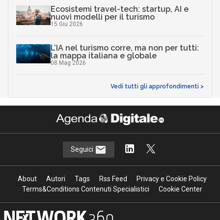
Ecosistemi travel-tech: startup, AI e
nuovi modelli per il turismo
15 Giu 2026
L’IA nel turismo corre, ma non per tutti:
la mappa italiana e globale
08 Mag 2026
Vedi tutti gli approfondimenti >
Seguici
About
Autori
Tags
Rss Feed
Privacy e Cookie Policy
Terms&Conditions Contenuti Specialistici
Cookie Center