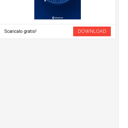
Scaricalo gratis!
DOWNLOAD