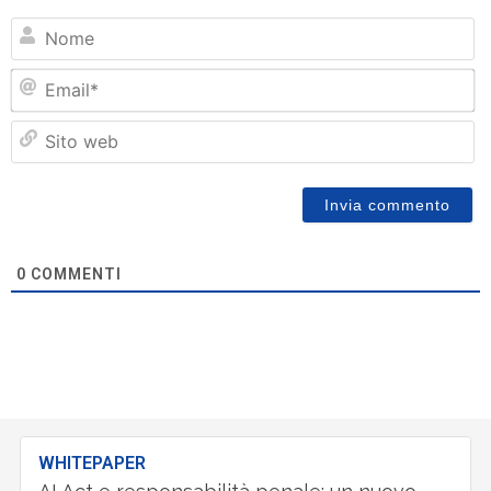
N
Em
Si
w
0
COMMENTI
WHITEPAPER