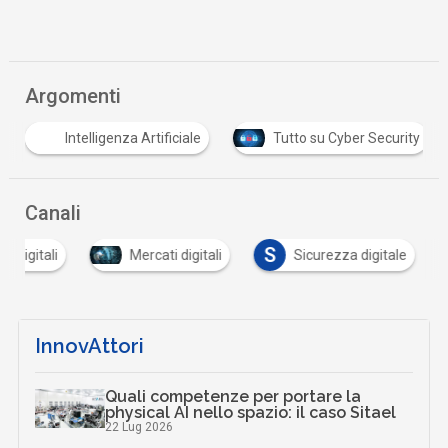
Argomenti
Intelligenza Artificiale
Tutto su Cyber Security
Canali
S
tà digitali
Mercati digitali
Sicurezza digitale
InnovAttori
Quali competenze per portare la
physical AI nello spazio: il caso Sitael
22 Lug 2026