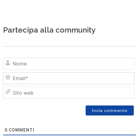
Partecipa alla community
N
Em
Si
w
0
COMMENTI