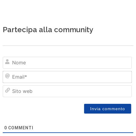
Partecipa alla community
N
Em
Sit
we
0
COMMENTI