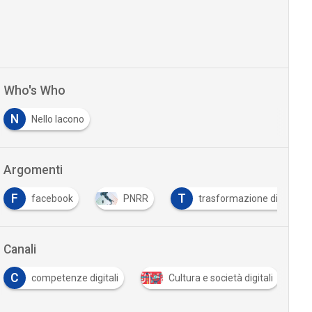
Who's Who
N
Nello Iacono
Argomenti
F
T
facebook
PNRR
trasformazione digitale
Canali
C
competenze digitali
Cultura e società digitali