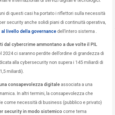
i e internazionali di servizi digitali e tecnologici.”
i di questi casi ha portato i riflettori sulla necessità
yber security anche solidi piani di continuità operativa,
 al livello della governance
dell’intero sistema .
ati dal cybercrime ammontano a due volte il PIL
 nel 2024 ci saranno perdite dell’ordine di grandezza di
icata alla cybersecurity non supera i 145 miliardi di
1,5 miliardi).
una consapevolezza digitale
associata a una
amica. In altri termini, la consapevolezza che
le come necessità di business (pubblico e privato)
ber security in modo sistemico
come tema