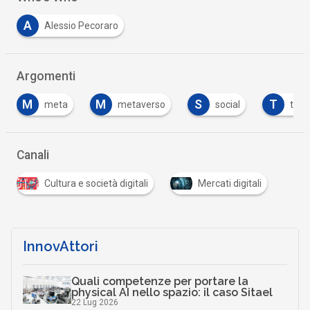
A
Alessio Pecoraro
Argomenti
M
M
S
T
meta
metaverso
social
twit
Canali
Cultura e società digitali
Mercati digitali
InnovAttori
Quali competenze per portare la
physical AI nello spazio: il caso Sitael
22 Lug 2026