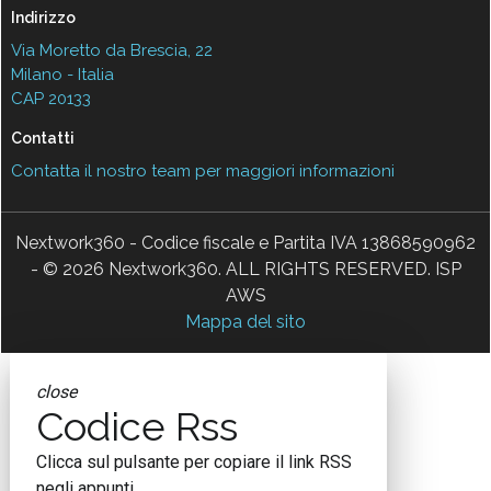
InnovAttori
Quali competenze per portare la
physical AI nello spazio: il caso Sitael
22 Lug 2026
AI in azienda, perché gestire il
cambiamento è anche una questione
di sicurezza
10 Lug 2026
Data center, quanto cresce l’Italia: ma
attenzione al thermal management
06 Lug 2026
Ecosistemi travel-tech: startup, AI e
nuovi modelli per il turismo
15 Giu 2026
L’IA nel turismo corre, ma non per tutti:
la mappa italiana e globale
08 Mag 2026