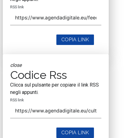
Vedi tutti gli approfondimenti >
Seguici
About
Autori
Tags
Rss Feed
Privacy e Cookie Policy
Terms&Conditions Contenuti Specialistici
Cookie Center
Nextwork360
è il più grande network in Italia di testate e portali B2B
dedicati ai temi della Trasformazione Digitale e dell’Innovazione
Imprenditoriale. Ha la missione di diffondere la cultura digitale e
imprenditoriale nelle imprese e pubbliche amministrazioni italiane.