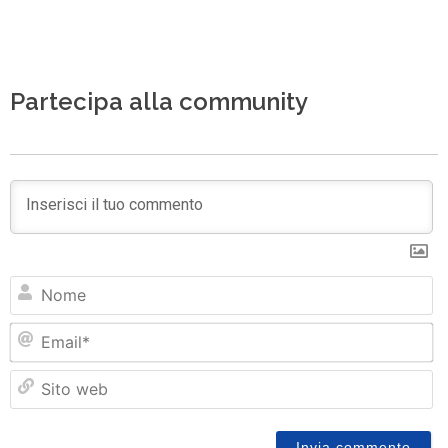
Partecipa alla community
N
Em
Si
w