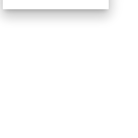
Testata registrata al Tribunale di Milano, numero registrazione
1927. Testata scientifica ISSN 2421-4167
Indirizzo
Via Moretto da Brescia, 22
Milano - Italia
CAP 20133
Contatti
Contatta il nostro team per maggiori informazioni
Nextwork360 - Codice fiscale e Partita IVA 13868590962
- © 2026 Nextwork360. ALL RIGHTS RESERVED. ISP
AWS
Mappa del sito