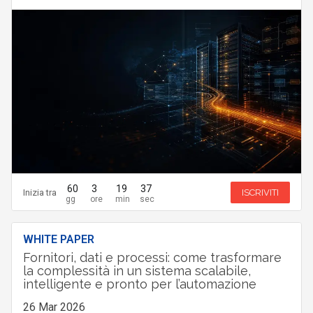
60
3
19
36
Inizia tra
ISCRIVITI
WHITE PAPER
Fornitori, dati e processi: come trasformare
la complessità in un sistema scalabile,
intelligente e pronto per l’automazione
26 Mar 2026