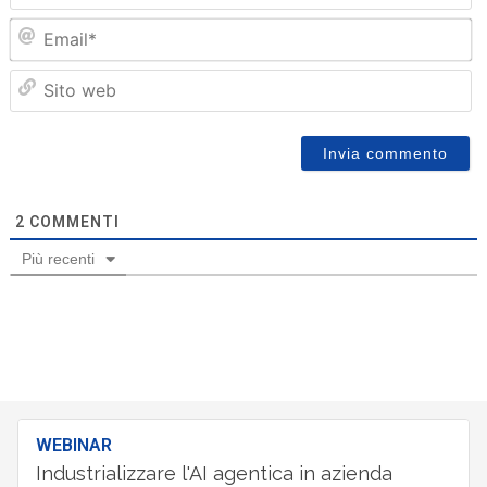
Em
Sit
we
2
COMMENTI
Più recenti
WEBINAR
Industrializzare l'AI agentica in azienda