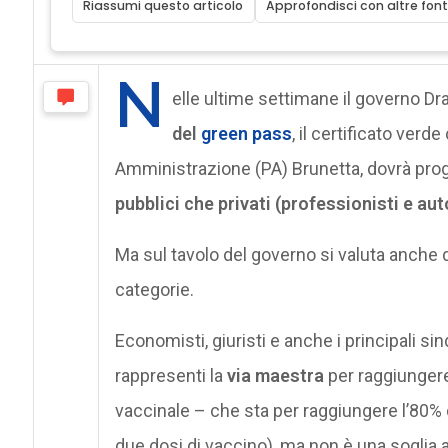
Riassumi questo articolo
Approfondisci con altre font
N
elle ultime settimane il governo Dra
del
green pass
, il certificato verd
Amministrazione (PA) Brunetta, dovrà prog
pubblici che privati (professionisti e a
Ma sul tavolo del governo si valuta anche d
categorie.
Economisti, giuristi e anche i principali si
rappresenti la
via maestra
per raggiunger
vaccinale – che sta per raggiungere l’80% 
due dosi di vaccino), ma non è una soglia 