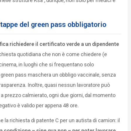
iva nelle strutture Rsa”, dunque, non solo per medici e
 tappe del green pass obbligatorio
fica richiedere il certificato verde a un dipendente
chiesta quotidiana che non è come chiedere (e
al cinema, in luoghi che si frequentano solo
l green pass maschera un obbligo vaccinale, senza
rasparenza. Inoltre, quasi nessun lavoratore può
a prezzo calmierato, ogni due giorni, dal momento
gativo è valido per appena 48 ore.
la richiesta di patente C per un autista di camion: il
a condizione – sine qua non – per poter lavorare
.