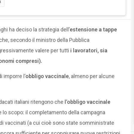
i
ghi ha deciso la strategia dell’
estensione a tappe
e che, secondo il ministro della Pubblica
ressivamente valere per tutti
i lavoratori, sia
utonomi compresi).
i imporre l’
obbligo vaccinale
, almeno per alcune
ndacati italiani ritengono che
l’obbligo vaccinale
e lo scopo: il completamento della campagna
di vaccinati (a cui cioè sono state somministrate
ancora sufficiente per scongiurare nuove restrizioni.