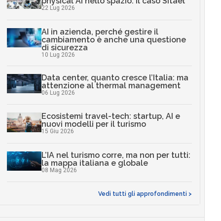
physical AI nello spazio: il caso Sitael
22 Lug 2026
AI in azienda, perché gestire il
cambiamento è anche una questione
di sicurezza
10 Lug 2026
Data center, quanto cresce l’Italia: ma
attenzione al thermal management
06 Lug 2026
Ecosistemi travel-tech: startup, AI e
nuovi modelli per il turismo
15 Giu 2026
L’IA nel turismo corre, ma non per tutti:
la mappa italiana e globale
08 Mag 2026
Vedi tutti gli approfondimenti >