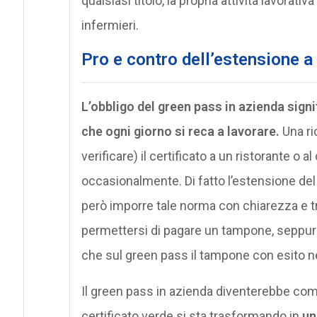
qualsiasi titolo, la propria attività lavorat
infermieri.
Pro e contro dell’estensione a
L’obbligo del green pass in azienda signi
che ogni giorno si reca a lavorare.
Una ri
verificare) il certificato a un ristorante o 
occasionalmente. Di fatto l’estensione de
però imporre tale norma con chiarezza e t
permettersi di pagare un tampone, seppur 
che sul green pass il tampone con esito ne
Il green pass in azienda diventerebbe come 
certificato verde si sta trasformando in
un