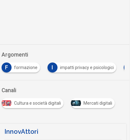
Argomenti
I
T
ione
impatti privacy e psicologici
TikTok
Canali
Cultura e società digitali
Mercati digitali
InnovAttori