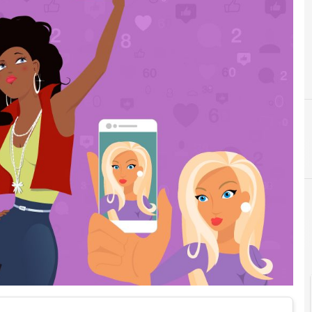
F
F
facebook
formaz