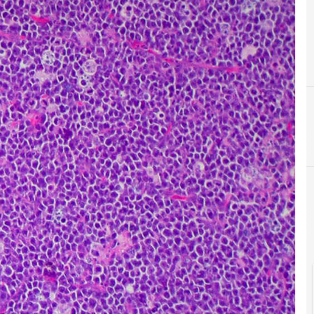
B
big data