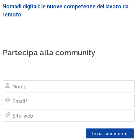
Nomadi digitali: le nuove competenze del lavoro da
remoto
Partecipa alla community
N
Em
Sit
we