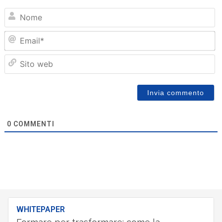
N
Em
Sit
we
0
COMMENTI
WHITEPAPER