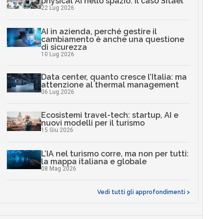
physical AI nello spazio: il caso Sitael
22 Lug 2026
AI in azienda, perché gestire il
cambiamento è anche una questione
di sicurezza
10 Lug 2026
Data center, quanto cresce l’Italia: ma
attenzione al thermal management
06 Lug 2026
Ecosistemi travel-tech: startup, AI e
nuovi modelli per il turismo
15 Giu 2026
L’IA nel turismo corre, ma non per tutti:
la mappa italiana e globale
08 Mag 2026
Vedi tutti gli approfondimenti >