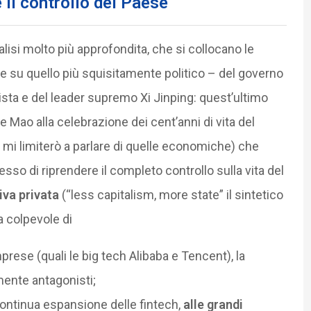
e il controllo del Paese
lisi molto più approfondita, che si collocano le
 su quello più squisitamente politico – del governo
ista e del leader supremo Xi Jinping: quest’ultimo
Mao alla celebrazione dei cent’anni di vita del
 mi limiterò a parlare di quelle economiche) che
sso di riprendere il completo controllo sulla vita del
tiva privata
(“less capitalism, more state” il sintetico
 colpevole di
mprese (quali le big tech Alibaba e Tencent), la
ente antagonisti;
ontinua espansione delle fintech,
alle grandi