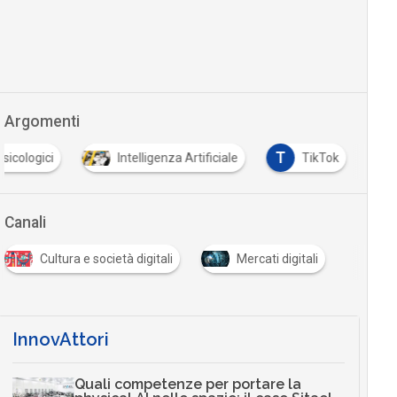
Argomenti
T
psicologici
Intelligenza Artificiale
TikTok
Canali
Cultura e società digitali
Mercati digitali
InnovAttori
Quali competenze per portare la