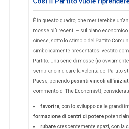
Così il Partito vuole riprender
È in questo quadro, che meriterebbe un’ana
mosse più recenti – sul piano economico e
cinese, sotto lo stimolo del Partito Comun
simbolicamente presentatosi vestito come 
Partito. Una serie di mosse (io ovviamente
sembrano indicare la volontà del Partito ste
Paese, ponendo
pesanti vincoli all’inizia
commento di The Economist), considerata
favorire
, con lo sviluppo delle grandi i
formazione di centri di potere
potenzialm
rubare
crescentemente spazi, con la c