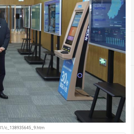
F
I
formazione
impatti privacy e 
/31/c_138935645_9.htm