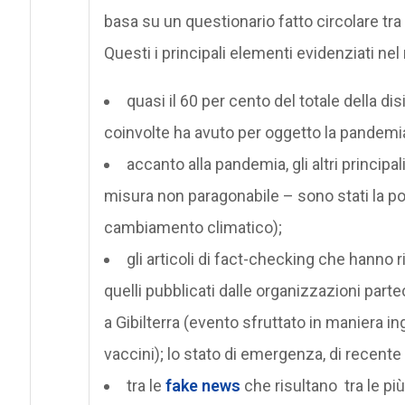
basa su un questionario fatto circolare tra
Questi i principali elementi evidenziati nel
quasi il 60 per cento del totale della d
coinvolte ha avuto per oggetto la pandemia 
accanto alla pandemia, gli altri princip
misura non paragonabile – sono stati la polit
cambiamento climatico);
gli articoli di fact-checking che hanno r
quelli pubblicati dalle organizzazioni parte
a Gibilterra (evento sfruttato in maniera in
vaccini); lo stato di emergenza, di recent
tra le
fake news
che risultano tra le più