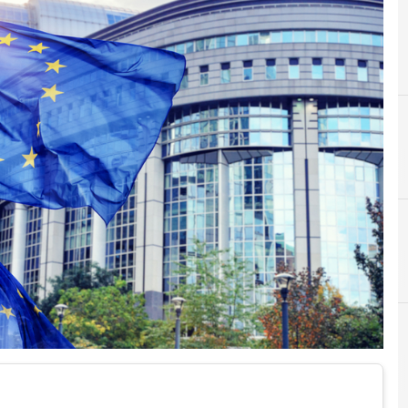
D
democrazia
Cittadinanza digitale