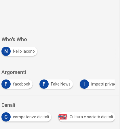
Who's Who
N
Nello Iacono
Argomenti
F
F
I
facebook
Fake News
impatti privacy e psic
Canali
C
competenze digitali
Cultura e società digitali