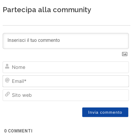
Partecipa alla community
N
Em
Sit
we
0
COMMENTI