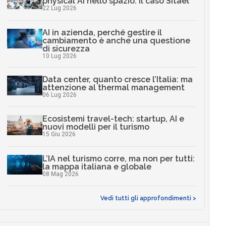
physical AI nello spazio: il caso Sitael
22 Lug 2026
AI in azienda, perché gestire il
cambiamento è anche una questione
di sicurezza
10 Lug 2026
Data center, quanto cresce l’Italia: ma
attenzione al thermal management
06 Lug 2026
Ecosistemi travel-tech: startup, AI e
nuovi modelli per il turismo
15 Giu 2026
L’IA nel turismo corre, ma non per tutti:
la mappa italiana e globale
08 Mag 2026
Vedi tutti gli approfondimenti >