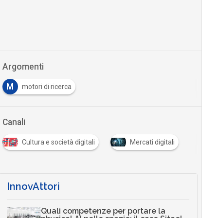
Argomenti
M
motori di ricerca
Canali
Cultura e società digitali
Mercati digitali
InnovAttori
Quali competenze per portare la