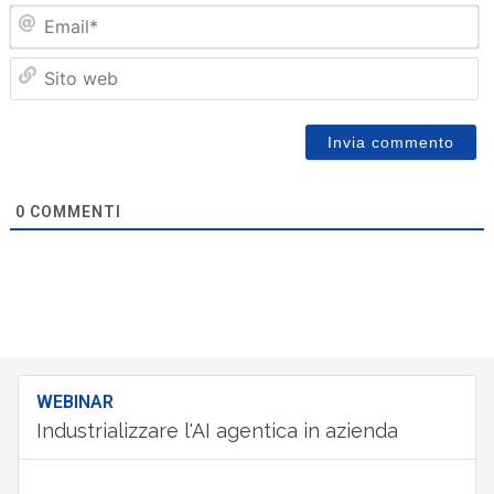
Em
Sit
we
0
COMMENTI
WEBINAR
Industrializzare l'AI agentica in azienda