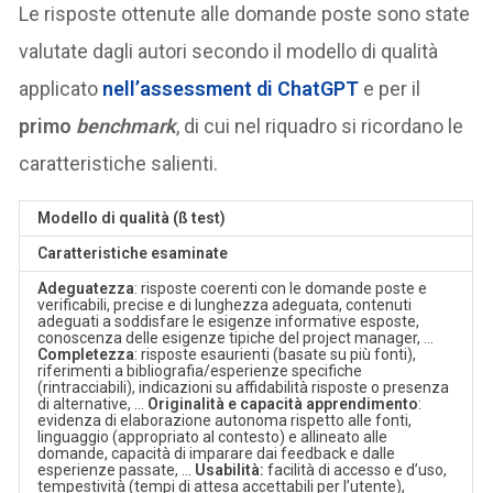
Le risposte ottenute alle domande poste sono state
valutate dagli autori secondo il modello di qualità
applicato
nell’
assessment di
ChatGPT
e per il
primo
benchmark
, di cui nel riquadro si ricordano le
caratteristiche salienti.
Modello di qualità (ß test)
Caratteristiche esaminate
Adeguatezza
: risposte coerenti con le domande poste e
verificabili, precise e di lunghezza adeguata, contenuti
adeguati a soddisfare le esigenze informative esposte,
conoscenza delle esigenze tipiche del project manager, …
Completezza
: risposte esaurienti (basate su più fonti),
riferimenti a bibliografia/esperienze specifiche
(rintracciabili), indicazioni su affidabilità risposte o presenza
di alternative, …
Originalità e capacità apprendimento
:
evidenza di elaborazione autonoma rispetto alle fonti,
linguaggio (appropriato al contesto) e allineato alle
domande, capacità di imparare dai feedback e dalle
esperienze passate, …
Usabilità:
facilità di accesso e d’uso,
tempestività (tempi di attesa accettabili per l’utente),