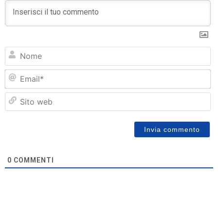
N
Em
Si
w
0
COMMENTI