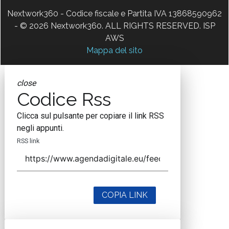
Nextwork360 - Codice fiscale e Partita IVA 13868590962
- © 2026 Nextwork360. ALL RIGHTS RESERVED. ISP
AWS
Mappa del sito
close
Codice Rss
Clicca sul pulsante per copiare il link RSS
negli appunti.
RSS link
COPIA LINK