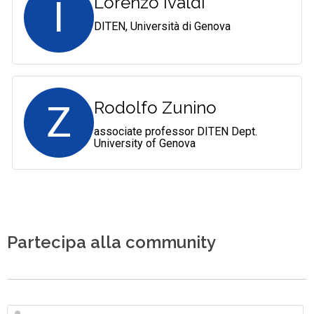
I
Lorenzo Ivaldi
DITEN, Università di Genova
Z
Rodolfo Zunino
associate professor DITEN Dept.
University of Genova
Partecipa alla community
N