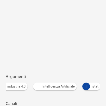
Argomenti
I
I
industria 4.0
Intelligenza Artificiale
istat
Canali