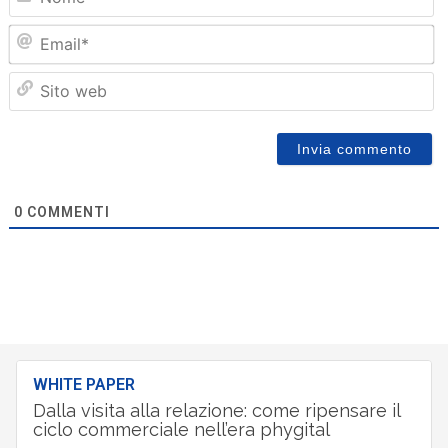
Em
Sit
we
0
COMMENTI
WHITE PAPER
Dalla visita alla relazione: come ripensare il
ciclo commerciale nell’era phygital