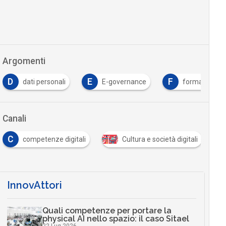
Argomenti
D
E
F
dati personali
E-governance
formazione
Canali
C
competenze digitali
Cultura e società digitali
InnovAttori
Quali competenze per portare la
physical AI nello spazio: il caso Sitael