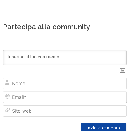
Partecipa alla community
N
Em
Si
w