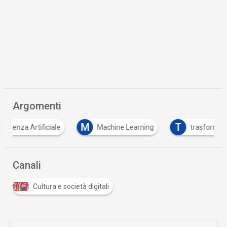
Argomenti
M
T
e
Machine Learning
trasformazione digitale
Canali
Cultura e società digitali