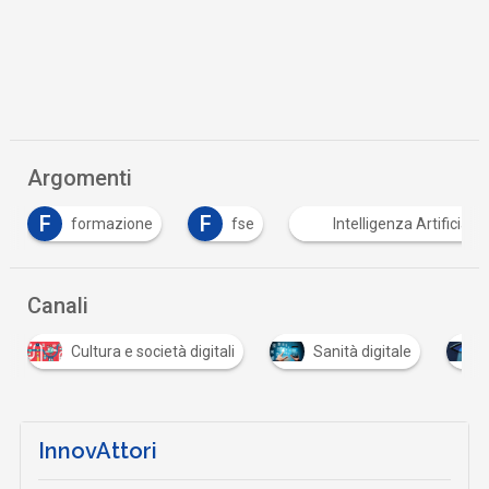
Argomenti
F
F
formazione
fse
Intelligenza Artificiale
Canali
ocietà digitali
Sanità digitale
Scuola digitale
InnovAttori