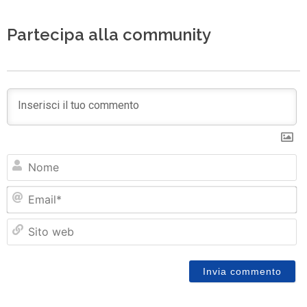
Partecipa alla community
N
Em
Si
w