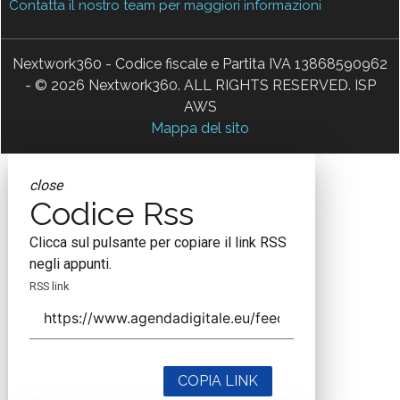
Contatta il nostro team per maggiori informazioni
Nextwork360 - Codice fiscale e Partita IVA 13868590962
- © 2026 Nextwork360. ALL RIGHTS RESERVED. ISP
AWS
Mappa del sito
close
Codice Rss
Clicca sul pulsante per copiare il link RSS
negli appunti.
RSS link
COPIA LINK