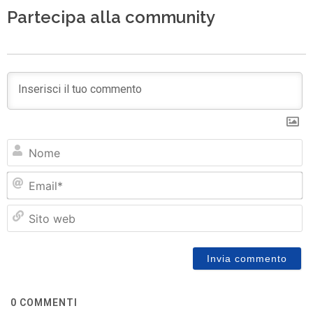
Partecipa alla community
N
Em
Si
w
0
COMMENTI